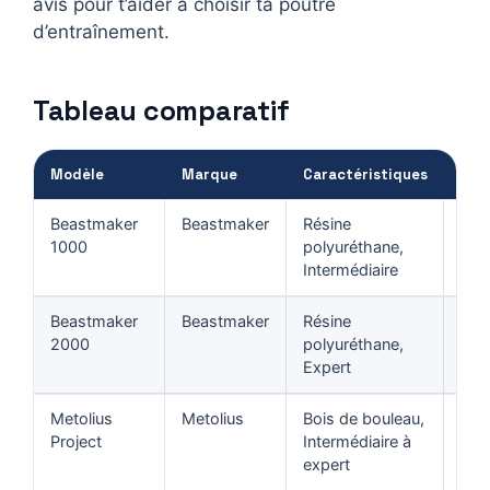
avis pour t’aider à choisir ta poutre
d’entraînement.
Tableau comparatif
Modèle
Marque
Caractéristiques
Prix
Beastmaker
Beastmaker
Résine
Voi
1000
polyuréthane,
le
Intermédiaire
prix
Beastmaker
Beastmaker
Résine
Voi
2000
polyuréthane,
le
Expert
prix
Metolius
Metolius
Bois de bouleau,
Voi
Project
Intermédiaire à
le
expert
prix