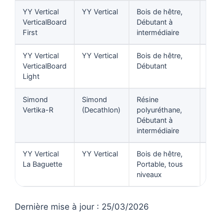
YY Vertical
YY Vertical
Bois de hêtre,
Voi
VerticalBoard
Débutant à
le
First
intermédiaire
prix
YY Vertical
YY Vertical
Bois de hêtre,
Voi
VerticalBoard
Débutant
le
Light
prix
Simond
Simond
Résine
Voi
Vertika-R
(Decathlon)
polyuréthane,
le
Débutant à
prix
intermédiaire
YY Vertical
YY Vertical
Bois de hêtre,
Voi
La Baguette
Portable, tous
le
niveaux
prix
Dernière mise à jour : 25/03/2026