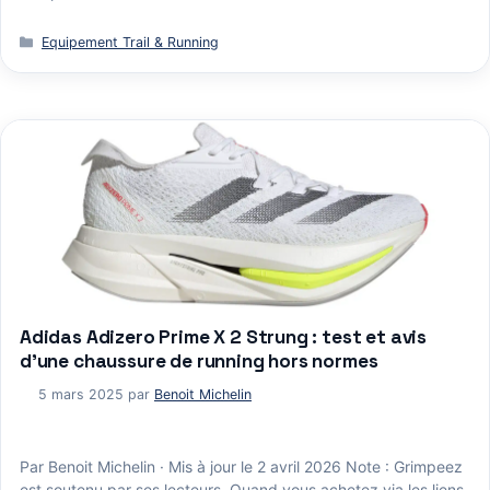
Catégories
Equipement Trail & Running
Adidas Adizero Prime X 2 Strung : test et avis
d’une chaussure de running hors normes
5 mars 2025
par
Benoit Michelin
Par Benoit Michelin · Mis à jour le 2 avril 2026 Note : Grimpeez
est soutenu par ses lecteurs. Quand vous achetez via les liens