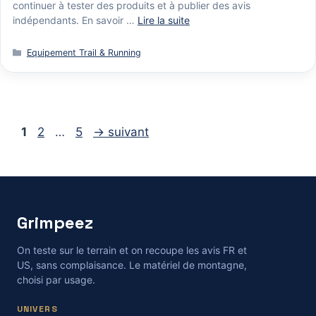
continuer à tester des produits et à publier des avis
indépendants. En savoir …
Lire la suite
Catégories
Equipement Trail & Running
Page
Page
Page
1
2
…
5
→
suivant
Grimpeez
On teste sur le terrain et on recoupe les avis FR et
US, sans complaisance. Le matériel de montagne,
choisi par usage.
UNIVERS