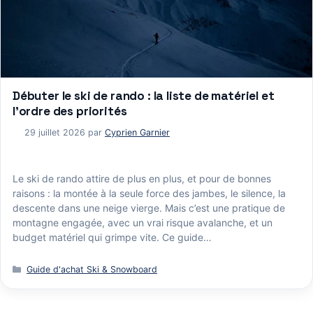
Débuter le ski de rando : la liste de matériel et
l’ordre des priorités
29 juillet 2026
par
Cyprien Garnier
Le ski de rando attire de plus en plus, et pour de bonnes
raisons : la montée à la seule force des jambes, le silence, la
descente dans une neige vierge. Mais c’est une pratique de
montagne engagée, avec un vrai risque avalanche, et un
budget matériel qui grimpe vite. Ce guide…
Catégories
Guide d'achat Ski & Snowboard