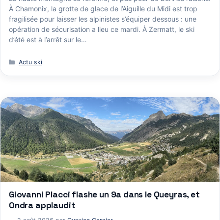
À Chamonix, la grotte de glace de l’Aiguille du Midi est trop
fragilisée pour laisser les alpinistes s’équiper dessous : une
opération de sécurisation a lieu ce mardi. À Zermatt, le ski
d’été est à l’arrêt sur le…
Catégories
Actu ski
Giovanni Placci flashe un 9a dans le Queyras, et
Ondra applaudit