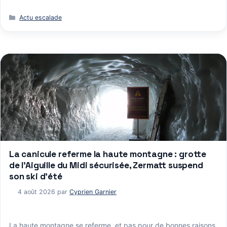
Catégories
Actu escalade
La canicule referme la haute montagne : grotte
de l’Aiguille du Midi sécurisée, Zermatt suspend
son ski d’été
4 août 2026
par
Cyprien Garnier
La haute montagne se referme, et pas pour de bonnes raisons.