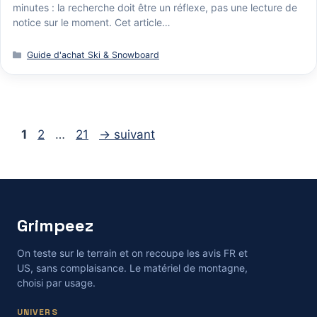
minutes : la recherche doit être un réflexe, pas une lecture de
notice sur le moment. Cet article…
Catégories
Guide d'achat Ski & Snowboard
Page
Page
Page
1
2
…
21
→
suivant
Grimpeez
On teste sur le terrain et on recoupe les avis FR et
US, sans complaisance. Le matériel de montagne,
choisi par usage.
UNIVERS