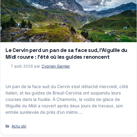
Le Cervin perd un pan de sa face sud, l’Aiguille du
Midi rouvre : l’été où les guides renoncent
7 août 2026
par
Cyprien Garnier
Un pan de la face sud du Cervin s’est détaché mercredi, côté
italien, et les guides de Breuil-Cervinia ont suspendu leurs
courses dans la foulée. À Chamonix, la voûte de glace de
l’Aiguille du Midi a rouvert après deux jours de travaux, son
entrée surélevée de près d’un mètre.…
Catégories
Actu ski