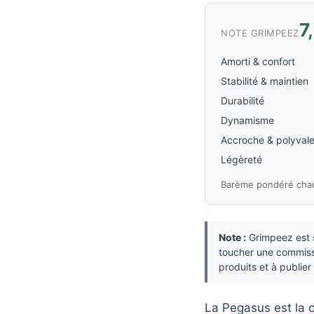
7
NOTE GRIMPEEZ
Amorti & confort
Stabilité & maintien
Durabilité
Dynamisme
Accroche & polyval
Légèreté
Barème pondéré cha
Note :
Grimpeez est s
toucher une commissi
produits et à publie
La Pegasus est la 