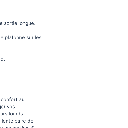
e sortie longue.
e plafonne sur les
ed.
confort au
ger vos
eurs lourds
llente paire de
 les sorties. Si