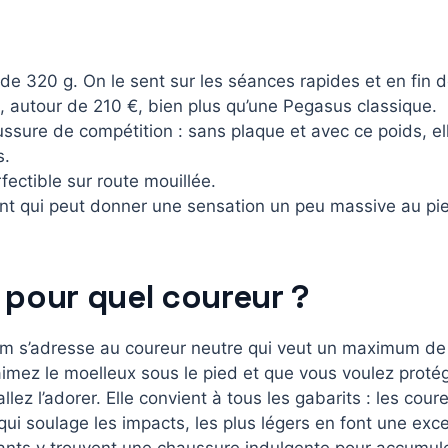
de 320 g. On le sent sur les séances rapides et en fin d
, autour de 210 €, bien plus qu’une Pegasus classique.
ssure de compétition : sans plaque et avec ce poids, ell
s.
ectible sur route mouillée.
ant qui peut donner une sensation un peu massive au pi
 pour quel coureur ?
 s’adresse au coureur neutre qui veut un maximum de 
aimez le moelleux sous le pied et que vous voulez proté
allez l’adorer. Elle convient à tous les gabarits : les cour
 qui soulage les impacts, les plus légers en font une exce
ants y trouvent une chaussure indulgente pour accumuler