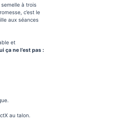
semelle à trois
romesse, c’est le
ille aux séances
able et
i ça ne l’est pas :
gue.
ctX au talon.