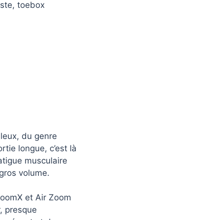
uste, toebox
lleux, du genre
tie longue, c’est là
fatigue musculaire
 gros volume.
 ZoomX et Air Zoom
r, presque