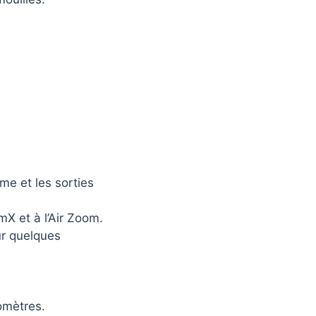
ume et les sorties
X et à l’Air Zoom.
ur quelques
omètres.