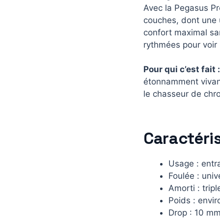
Avec la Pegasus Pr
couches, dont une u
confort maximal san
rythmées pour voir s
Pour qui c’est fait :
étonnamment vivant
le chasseur de chro
Caractéris
Usage : entra
Foulée : univ
Amorti : tri
Poids : envi
Drop : 10 mm