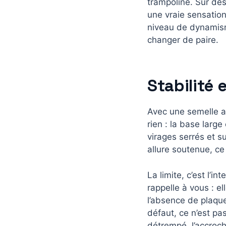
trampoline. Sur de
une vraie sensation
niveau de dynamism
changer de paire.
Stabilité e
Avec une semelle au
rien : la base larg
virages serrés et su
allure soutenue, ce
La limite, c’est l’i
rappelle à vous : e
l’absence de plaqu
défaut, ce n’est pa
détrempé, l’accroch