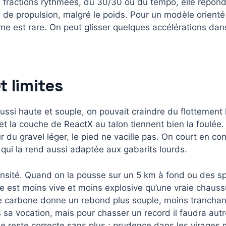
s fractions rythmées, du 30/30 ou du tempo, elle répon
 de propulsion, malgré le poids. Pour un modèle orienté
e est rare. On peut glisser quelques accélérations dan
t limites
ssi haute et souple, on pouvait craindre du flottement lat
e et la couche de ReactX au talon tiennent bien la foulé
r du gravel léger, le pied ne vacille pas. On court en co
 qui la rend aussi adaptée aux gabarits lourds.
ntensité. Quand on la pousse sur un 5 km à fond ou des spri
lle est moins vive et moins explosive qu’une vraie chauss
e carbone donne un rebond plus souple, moins tranchant
s sa vocation, mais pour chasser un record il faudra autr
e reste correcte sans plus : prudence dans les virages m