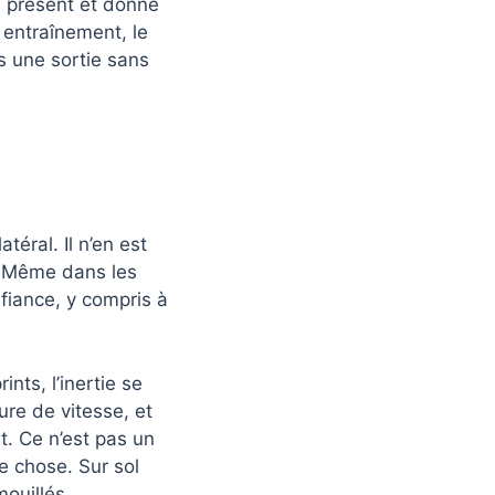
d présent et donne
 entraînement, le
s une sortie sans
éral. Il n’en est
e. Même dans les
nfiance, y compris à
nts, l’inertie se
ure de vitesse, et
. Ce n’est pas un
e chose. Sur sol
ouillés.