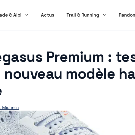
ade & Alpi
Actus
Trail & Running
Randon
egasus Premium : tes
u nouveau modèle ha
e
t Michelin