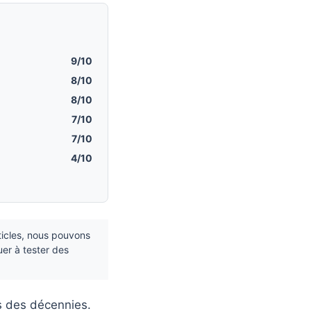
9/10
8/10
8/10
7/10
7/10
4/10
ticles, nous pouvons
uer à tester des
s des décennies.