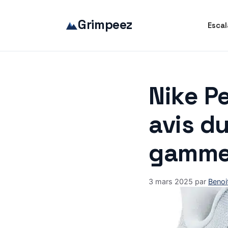
Aller
au
Grimpeez
Escal
contenu
Nike P
avis d
gamm
3 mars 2025
par
Benoi