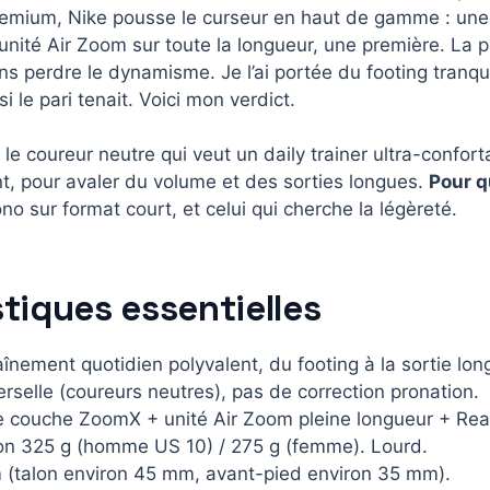
emium, Nike pousse le curseur en haut de gamme : une 
nité Air Zoom sur toute la longueur, une première. La p
s perdre le dynamisme. Je l’ai portée du footing tranqu
i le pari tenait. Voici mon verdict.
le coureur neutre qui veut un daily trainer ultra-confort
, pour avaler du volume et des sorties longues.
Pour qu
no sur format court, et celui qui cherche la légèreté.
tiques essentielles
înement quotidien polyvalent, du footing à la sortie lon
erselle (coureurs neutres), pas de correction pronation.
ple couche ZoomX + unité Air Zoom pleine longueur + Rea
ron 325 g (homme US 10) / 275 g (femme). Lourd.
 (talon environ 45 mm, avant-pied environ 35 mm).