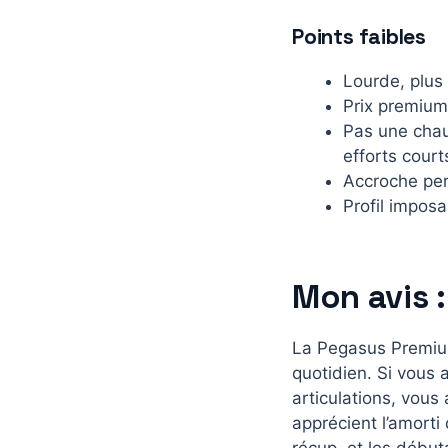
Points faibles
Lourde, plus 
Prix premium
Pas une chau
efforts court
Accroche perf
Profil impos
Mon avis :
La Pegasus Premium
quotidien. Si vous 
articulations, vous 
apprécient l’amorti
récup, et les début