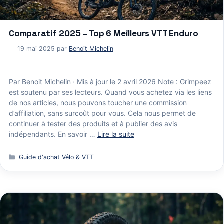
Comparatif 2025 – Top 6 Meilleurs VTT Enduro
19 mai 2025
par
Benoit Michelin
Par Benoit Michelin · Mis à jour le 2 avril 2026 Note : Grimpeez
est soutenu par ses lecteurs. Quand vous achetez via les liens
de nos articles, nous pouvons toucher une commission
d’affiliation, sans surcoût pour vous. Cela nous permet de
continuer à tester des produits et à publier des avis
indépendants. En savoir …
Lire la suite
Catégories
Guide d'achat Vélo & VTT