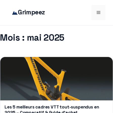
Aller
au
Grimpeez
Menu
contenu
Mois :
mai 2025
Les 5 meilleurs cadres VTT tout-suspendus en
2025 – Comparatif & Guide d’achat