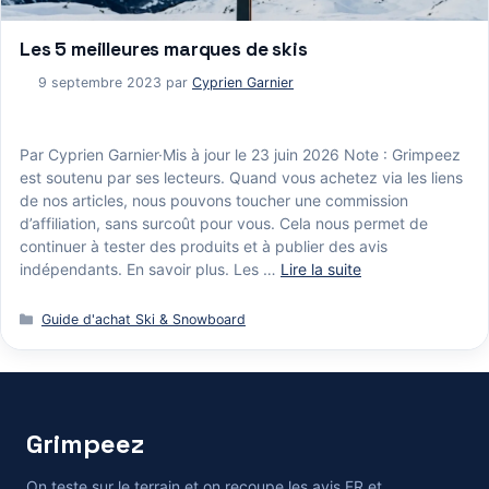
Les 5 meilleures marques de skis
9 septembre 2023
par
Cyprien Garnier
Par Cyprien Garnier·Mis à jour le 23 juin 2026 Note : Grimpeez
est soutenu par ses lecteurs. Quand vous achetez via les liens
de nos articles, nous pouvons toucher une commission
d’affiliation, sans surcoût pour vous. Cela nous permet de
continuer à tester des produits et à publier des avis
indépendants. En savoir plus. Les …
Lire la suite
Catégories
Guide d'achat Ski & Snowboard
Grimpeez
On teste sur le terrain et on recoupe les avis FR et