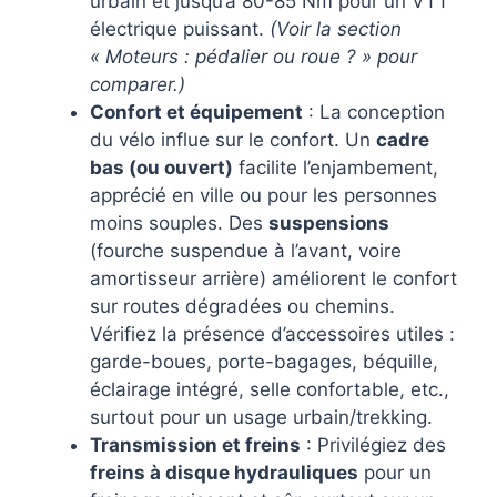
urbain et jusqu’à 80-85 Nm pour un VTT
électrique puissant.
(Voir la section
« Moteurs : pédalier ou roue ? » pour
comparer.)
Confort et équipement
: La conception
du vélo influe sur le confort. Un
cadre
bas (ou ouvert)
facilite l’enjambement,
apprécié en ville ou pour les personnes
moins souples. Des
suspensions
(fourche suspendue à l’avant, voire
amortisseur arrière) améliorent le confort
sur routes dégradées ou chemins.
Vérifiez la présence d’accessoires utiles :
garde-boues, porte-bagages, béquille,
éclairage intégré, selle confortable, etc.,
surtout pour un usage urbain/trekking.
Transmission et freins
: Privilégiez des
freins à disque hydrauliques
pour un