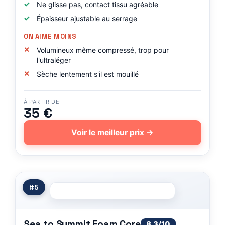
Ne glisse pas, contact tissu agréable
Épaisseur ajustable au serrage
ON AIME MOINS
Volumineux même compressé, trop pour
l'ultraléger
Sèche lentement s'il est mouillé
À PARTIR DE
35 €
Voir le meilleur prix →
#5
Sea to Summit Foam Core
8.3/10