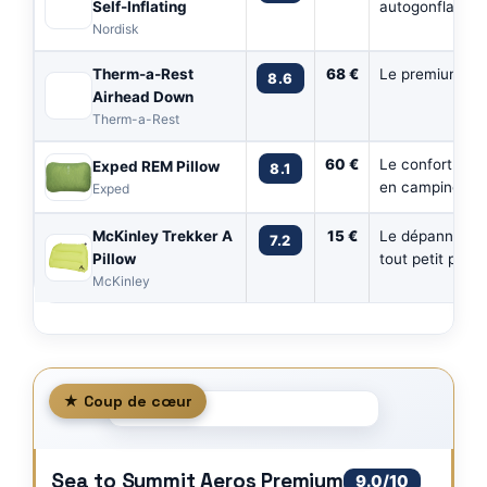
Self-Inflating
autogonflant
Nordisk
Therm-a-Rest
68 €
Le premium du
8.6
Airhead Down
Therm-a-Rest
60 €
Le confort douil
Exped REM Pillow
8.1
en camping
Exped
McKinley Trekker A
15 €
Le dépannage 
7.2
Pillow
tout petit prix
McKinley
★ Coup de cœur
Sea to Summit Aeros Premium
9.0/10