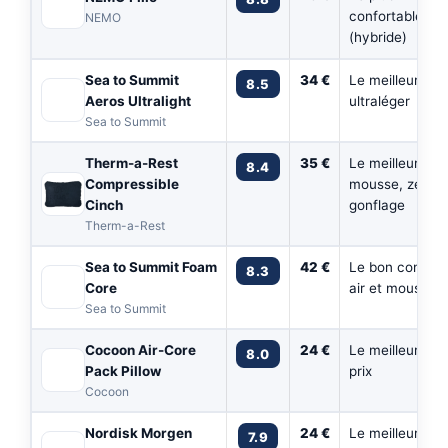
confortable
NEMO
(hybride)
Sea to Summit
34 €
Le meilleur
8.5
Aeros Ultralight
ultraléger
Sea to Summit
Therm-a-Rest
35 €
Le meilleur en
8.4
Compressible
mousse, zéro
Cinch
gonflage
Therm-a-Rest
Sea to Summit Foam
42 €
Le bon compro
8.3
Core
air et mousse
Sea to Summit
Cocoon Air-Core
24 €
Le meilleur peti
8.0
Pack Pillow
prix
Cocoon
Nordisk Morgen
24 €
Le meilleur
7.9