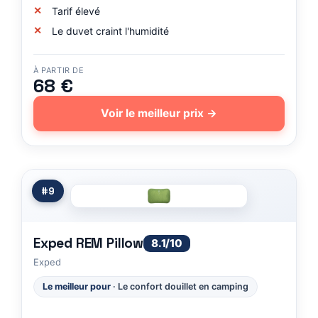
Tarif élevé
Le duvet craint l'humidité
À PARTIR DE
68 €
Voir le meilleur prix →
#9
Exped REM Pillow
8.1/10
Exped
Le meilleur pour
· Le confort douillet en camping