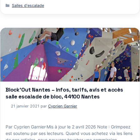
Catégories
Salles d'escalade
Block’Out Nantes – Infos, tarifs, avis et accès
salle escalade de bloc, 44100 Nantes
21 janvier 2021
par
Cyprien Garnier
Par Cyprien Garnier·Mis à jour le 2 avril 2026 Note : Grimpeez
est soutenu par ses lecteurs. Quand vous achetez via les liens
de nos articles, nous pouvons toucher une commission