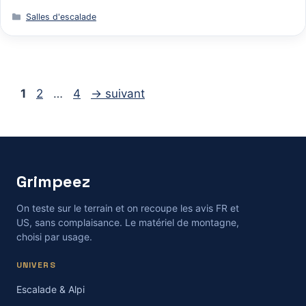
Catégories
Salles d'escalade
Page
Page
Page
1
2
…
4
→
suivant
Grimpeez
On teste sur le terrain et on recoupe les avis FR et
US, sans complaisance. Le matériel de montagne,
choisi par usage.
UNIVERS
Escalade & Alpi