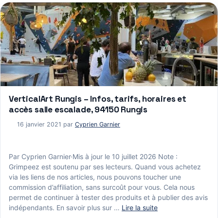
VerticalArt Rungis – Infos, tarifs, horaires et
accès salle escalade, 94150 Rungis
16 janvier 2021
par
Cyprien Garnier
Par Cyprien Garnier·Mis à jour le 10 juillet 2026 Note :
Grimpeez est soutenu par ses lecteurs. Quand vous achetez
via les liens de nos articles, nous pouvons toucher une
commission d’affiliation, sans surcoût pour vous. Cela nous
permet de continuer à tester des produits et à publier des avis
indépendants. En savoir plus sur …
Lire la suite