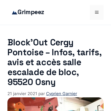
Aller
au
Grimpeez
Menu
contenu
Block’Out Cergy
Pontoise – Infos, tarifs,
avis et accès salle
escalade de bloc,
95520 Osny
21 janvier 2021
par
Cyprien Garnier