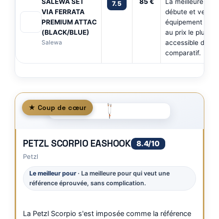
SALEWA SET
85 €
La meilleure pour
7.5
VIA FERRATA
débute et veut u
PREMIUM ATTAC
équipement certi
(BLACK/BLUE)
au prix le plus
Salewa
accessible du
comparatif.
★ Coup de cœur
PETZL SCORPIO EASHOOK
8.4/10
Petzl
Le meilleur pour
· La meilleure pour qui veut une
référence éprouvée, sans complication.
La Petzl Scorpio s'est imposée comme la référence