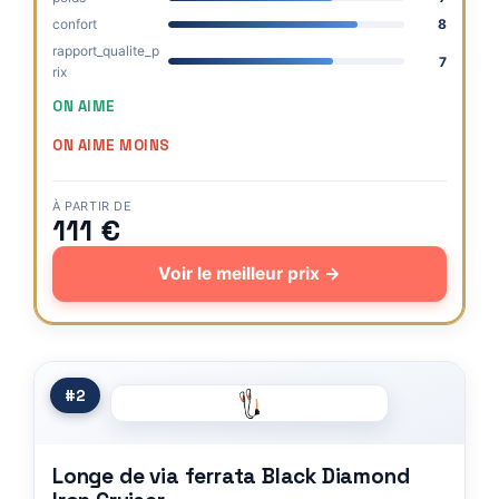
confort
8
rapport_qualite_p
7
rix
ON AIME
ON AIME MOINS
À PARTIR DE
111 €
Voir le meilleur prix →
#2
Longe de via ferrata Black Diamond