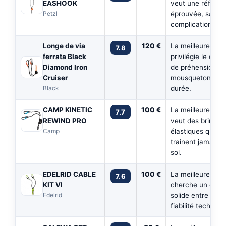
EASHOOK
veut une référe
Petzl
éprouvée, sans
complication.
Longe de via
120 €
La meilleure pour
7.8
ferrata Black
privilégie le conf
Diamond Iron
de préhension d
Cruiser
mousquetons sur
Black
durée.
CAMP KINETIC
100 €
La meilleure pour
7.7
REWIND PRO
veut des brins
Camp
élastiques qui ne
traînent jamais a
sol.
EDELRID CABLE
100 €
La meilleure pour
7.6
KIT VI
cherche un équil
Edelrid
solide entre prix 
fiabilité techniqu