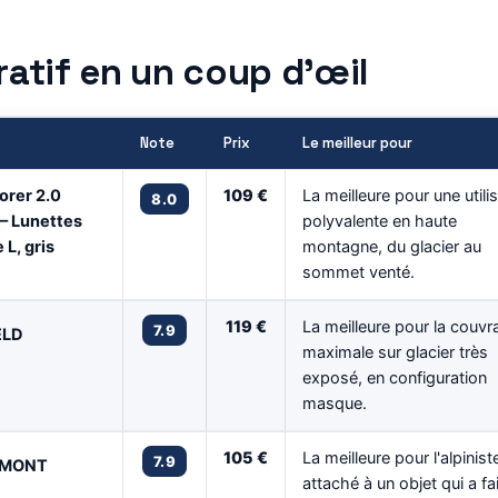
atif en un coup d’œil
Note
Prix
Le meilleur pour
orer 2.0
109 €
La meilleure pour une utili
8.0
– Lunettes
polyvalente en haute
e L, gris
montagne, du glacier au
sommet venté.
119 €
La meilleure pour la couvr
7.9
ELD
maximale sur glacier très
exposé, en configuration
masque.
105 €
La meilleure pour l'alpinist
7.9
RMONT
attaché à un objet qui a fa