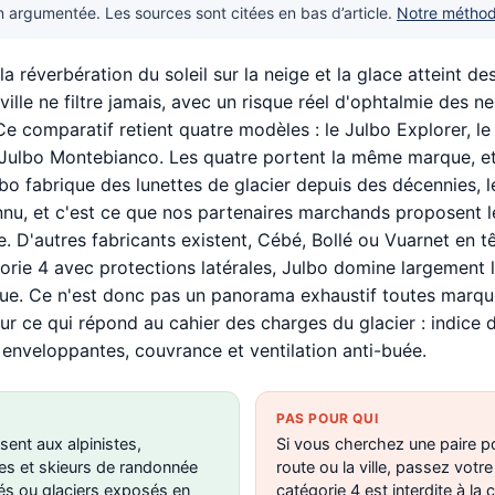
argumentée. Les sources sont citées en bas d’article.
Notre métho
a réverbération du soleil sur la neige et la glace atteint d
ville ne filtre jamais, avec un risque réel d'ophtalmie des n
e comparatif retient quatre modèles : le Julbo Explorer, le 
 Julbo Montebianco. Les quatre portent la même marque, et
ulbo fabrique des lunettes de glacier depuis des décennies, 
nnu, et c'est ce que nos partenaires marchands proposent l
. D'autres fabricants existent, Cébé, Bollé ou Vuarnet en tê
gorie 4 avec protections latérales, Julbo domine largement l
que. Ce n'est donc pas un panorama exhaustif toutes marqu
sur ce qui répond au cahier des charges du glacier : indice 
enveloppantes, couvrance et ventilation anti-buée.
PAS POUR QUI
sent aux alpinistes,
Si vous cherchez une paire po
res et skieurs de randonnée
route ou la ville, passez votre
vés ou glaciers exposés en
catégorie 4 est interdite à la 