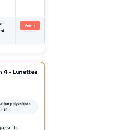
er
Voir →
get
n 4 – Lunettes
sation polyvalente
enté.
que sur la