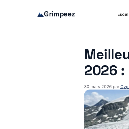
Aller
au
Grimpeez
Escal
contenu
Meilleu
2026 :
30 mars 2026
par
Cypr