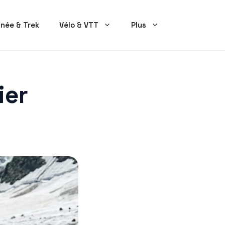
née & Trek
Vélo & VTT
Plus
ier