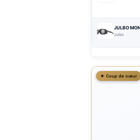
JULBO MON
Julbo
★ Coup de cœur