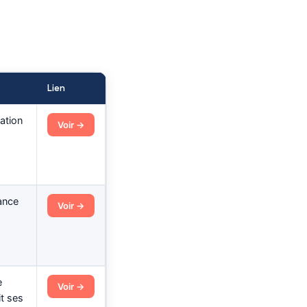
Lien
sation
Voir →
ance
Voir →
e
Voir →
it ses