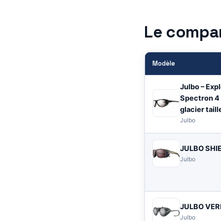
Le compar
Modèle
Julbo – Expl
Spectron 4 
glacier taill
Julbo
JULBO SHI
Julbo
JULBO VE
Julbo