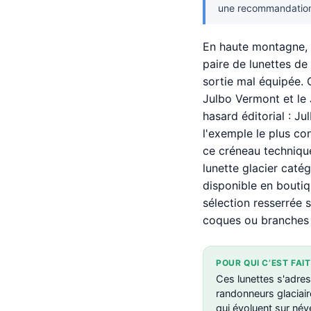
une recommandation 
En haute montagne, l
paire de lunettes de 
sortie mal équipée. C
Julbo Vermont et le
hasard éditorial : J
l'exemple le plus co
ce créneau technique
lunette glacier caté
disponible en bouti
sélection resserrée 
coques ou branches 
POUR QUI C’EST FAIT
Ces lunettes s'adres
randonneurs glaciai
qui évoluent sur né