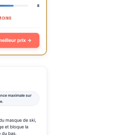
8
MOINS
meilleur prix →
rance maximale sur
e.
du masque de ski,
ge et bloque la
 du bas,