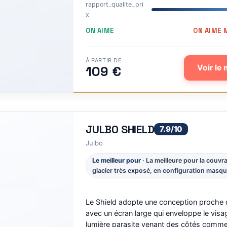
rapport_qualite_pri
x
ON AIME
ON AIME 
À PARTIR DE
109 €
Voir le 
JULBO SHIELD
7.9/10
Julbo
Le meilleur pour
· La meilleure pour la couv
glacier très exposé, en configuration masqu
Le Shield adopte une conception proche 
avec un écran large qui enveloppe le visa
lumière parasite venant des côtés comme