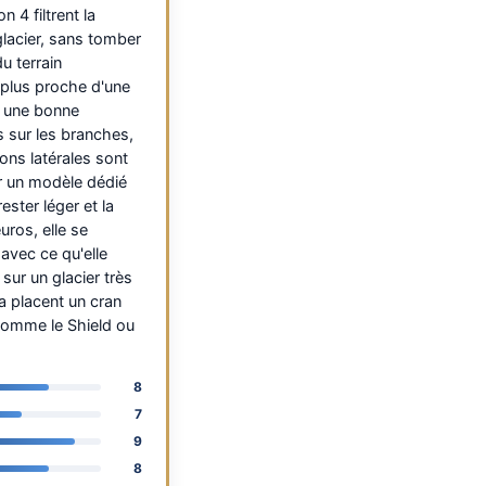
 4 filtrent la
glacier, sans tomber
du terrain
 plus proche d'une
e une bonne
s sur les branches,
tions latérales sont
r un modèle dédié
ster léger et la
uros, elle se
avec ce qu'elle
sur un glacier très
la placent un cran
comme le Shield ou
8
7
9
8