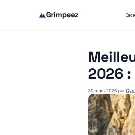
Aller
au
Grimpeez
Esca
contenu
Meille
2026 :
30 mars 2026
par
Cypr