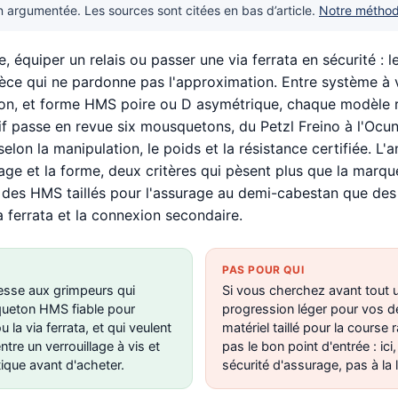
argumentée. Les sources sont citées en bas d’article.
Notre métho
e, équiper un relais ou passer une via ferrata en sécurité :
pièce qui ne pardonne pas l'approximation. Entre système à 
tion, et forme HMS poire ou D asymétrique, chaque modèle
if passe en revue six mousquetons, du Petzl Freino à l'Oc
elon la manipulation, le poids et la résistance certifiée. L'an
age et la forme, deux critères qui pèsent plus que la marque
n des HMS taillés pour l'assurage au demi-cabestan que de
 ferrata et la connexion secondaire.
PAS POUR QUI
esse aux grimpeurs qui
Si vous cherchez avant tout
ueton HMS fiable pour
progression léger pour vos d
ou la via ferrata, et qui veulent
matériel taillé pour la course 
tre un verrouillage à vis et
pas le bon point d'entrée : ici, 
que avant d'acheter.
sécurité d'assurage, pas à la 