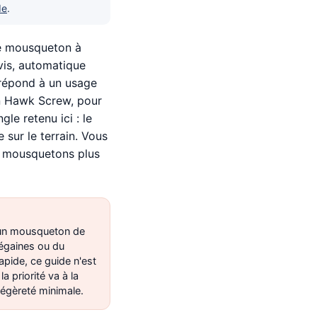
de
.
 le mousqueton à
vis, automatique
 répond à un usage
un Hawk Screw, pour
gle retenu ici : le
 sur le terrain. Vous
s mousquetons plus
 un mousqueton de
égaines ou du
rapide, ce guide n'est
la priorité va à la
légèreté minimale.