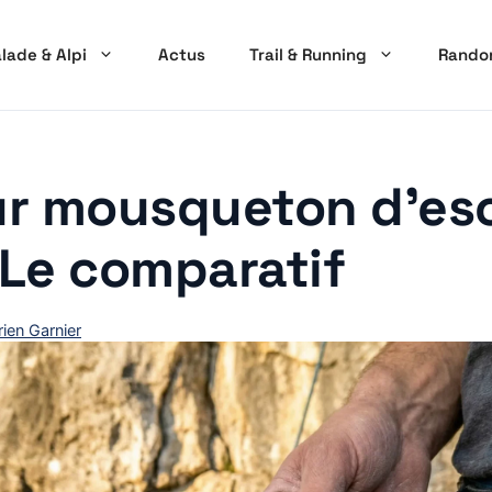
lade & Alpi
Actus
Trail & Running
Randon
ur mousqueton d’es
 Le comparatif
ien Garnier