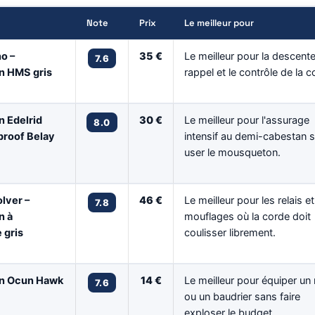
Note
Prix
Le meilleur pour
no –
35 €
Le meilleur pour la descent
7.6
 HMS gris
rappel et le contrôle de la c
 Edelrid
30 €
Le meilleur pour l'assurage
8.0
proof Belay
intensif au demi-cabestan 
user le mousqueton.
lver –
46 €
Le meilleur pour les relais et
7.8
n à
mouflages où la corde doit
 gris
coulisser librement.
n Ocun Hawk
14 €
Le meilleur pour équiper un 
7.6
ou un baudrier sans faire
exploser le budget.