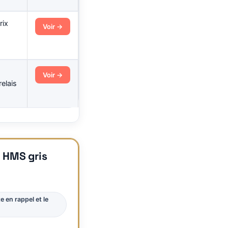
rix
Voir →
Voir →
relais
 HMS gris
e en rappel et le