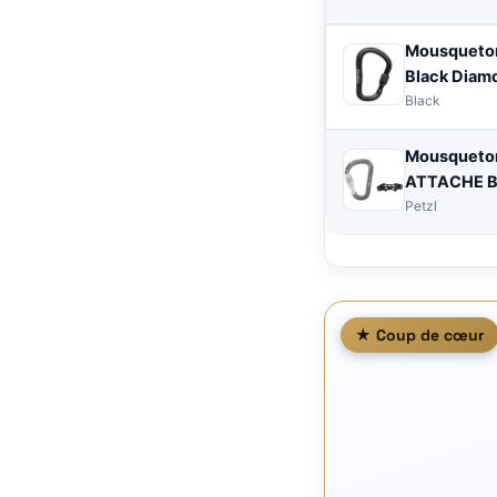
Mousqueton
Black Diam
Black
Mousqueto
ATTACHE B
Petzl
★ Coup de cœur