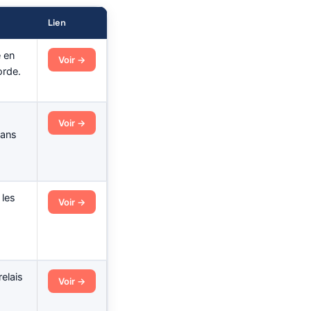
Lien
e en
Voir →
orde.
Voir →
sans
 les
Voir →
relais
Voir →