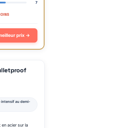
7
MOINS
meilleur prix →
lletproof
e intensif au demi-
 en acier sur la