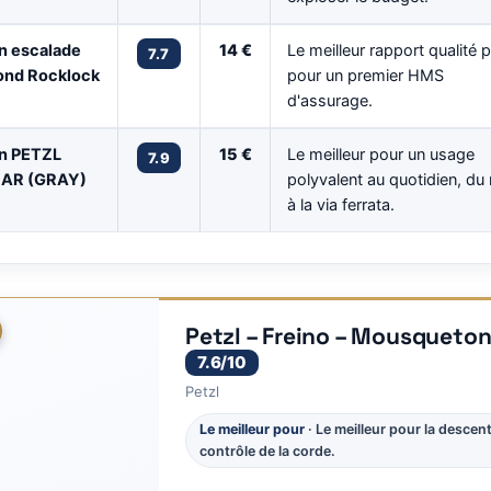
 escalade
14 €
Le meilleur rapport qualité p
7.7
ond Rocklock
pour un premier HMS
d'assurage.
n PETZL
15 €
Le meilleur pour un usage
7.9
AR (GRAY)
polyvalent au quotidien, du 
à la via ferrata.
Petzl – Freino – Mousqueton
7.6/10
Petzl
Le meilleur pour
· Le meilleur pour la descent
contrôle de la corde.