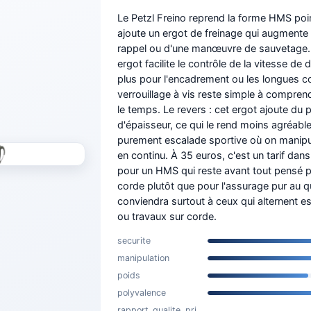
Le Petzl Freino reprend la forme HMS poi
ajoute un ergot de freinage qui augmente la
rappel ou d'une manœuvre de sauvetage. S
ergot facilite le contrôle de la vitesse de 
plus pour l'encadrement ou les longues c
verrouillage à vis reste simple à compren
le temps. Le revers : cet ergot ajoute du 
d'épaisseur, ce qui le rend moins agréabl
purement escalade sportive où on manip
en continu. À 35 euros, c'est un tarif da
pour un HMS qui reste avant tout pensé po
corde plutôt que pour l'assurage pur au qu
conviendra surtout à ceux qui alternent e
ou travaux sur corde.
securite
manipulation
poids
polyvalence
rapport_qualite_pri