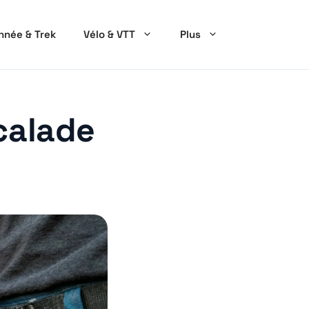
née & Trek
Vélo & VTT
Plus
calade