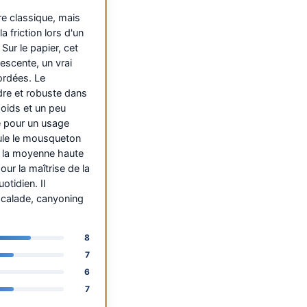
re classique, mais
 friction lors d'un
ur le papier, cet
descente, un vrai
ordées. Le
dre et robuste dans
poids et un peu
e pour un usage
ule le mousqueton
ns la moyenne haute
ur la maîtrise de la
otidien. Il
scalade, canyoning
8
7
6
7