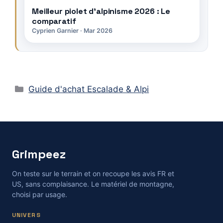
Meilleur piolet d’alpinisme 2026 : Le
comparatif
Cyprien Garnier · Mar 2026
Catégories
Guide d'achat Escalade & Alpi
Grimpeez
On teste sur le terrain et on recoupe les avis FR et
US, sans complaisance. Le matériel de montagne,
choisi par usage.
UNIVERS