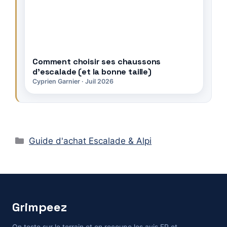
Comment choisir ses chaussons
d’escalade (et la bonne taille)
Cyprien Garnier · Juil 2026
Catégories
Guide d'achat Escalade & Alpi
Grimpeez
On teste sur le terrain et on recoupe les avis FR et