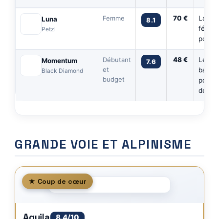
Femme
70 €
La co
Luna
8.1
fémini
Petzl
polyva
Débutant
48 €
Le pre
Momentum
7.6
et
baudri
Black Diamond
budget
pour
début
GRANDE VOIE ET ALPINISME
★ Coup de cœur
Aquila
8.4/10