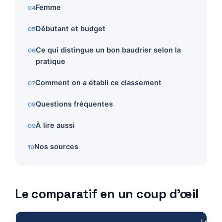
Femme
Débutant et budget
Ce qui distingue un bon baudrier selon la
pratique
Comment on a établi ce classement
Questions fréquentes
À lire aussi
Nos sources
Le comparatif en un coup d’œil
Le mei