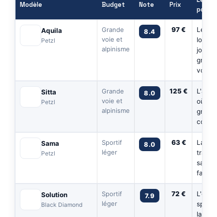
Modèle
Budget
Note
Prix
pour
Grande
97 €
Les
Aquila
8.4
voie et
longu
Petzl
alpinisme
journé
grand
voie
Grande
125 €
L'alpi
Sitta
8.0
voie et
où ch
Petzl
alpinisme
gram
compt
Sportif
63 €
La
Sama
8.0
léger
transit
Petzl
salle 
falaise
Sportif
72 €
L'esca
Solution
7.9
léger
sporti
Black Diamond
la sall