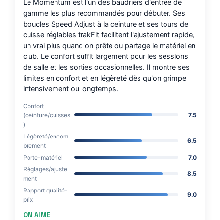
Le Momentum est l'un des baudriers d'entrée de
gamme les plus recommandés pour débuter. Ses
boucles Speed Adjust à la ceinture et ses tours de
cuisse réglables trakFit facilitent l'ajustement rapide,
un vrai plus quand on prête ou partage le matériel en
club. Le confort suffit largement pour les sessions
de salle et les sorties occasionnelles. Il montre ses
limites en confort et en légèreté dès qu'on grimpe
intensivement ou longtemps.
Confort
(ceinture/cuisses
7.5
)
Légèreté/encom
6.5
brement
Porte-matériel
7.0
Réglages/ajuste
8.5
ment
Rapport qualité-
9.0
prix
ON AIME