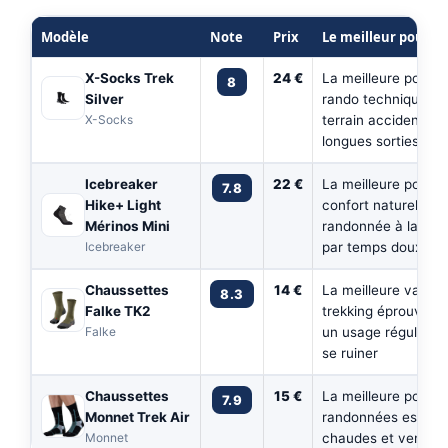
Modèle
Note
Prix
Le meilleur pour
X-Socks Trek
24 €
La meilleure pour la
8
Silver
rando technique en
X-Socks
terrain accidenté et
longues sorties d'é
Icebreaker
22 €
La meilleure pour le
7.8
Hike+ Light
confort naturel en
Mérinos Mini
randonnée à la jou
Icebreaker
par temps doux
Chaussettes
14 €
La meilleure valeur
8.3
Falke TK2
trekking éprouvée 
Falke
un usage régulier s
se ruiner
Chaussettes
15 €
La meilleure pour l
7.9
Monnet Trek Air
randonnées estival
Monnet
chaudes et ventilé