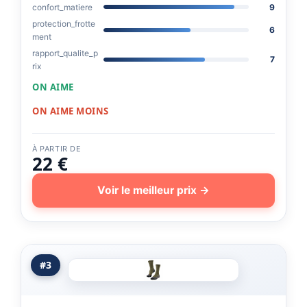
confort_matiere
9
protection_frotte
6
ment
rapport_qualite_p
7
rix
ON AIME
ON AIME MOINS
À PARTIR DE
22 €
Voir le meilleur prix →
#3